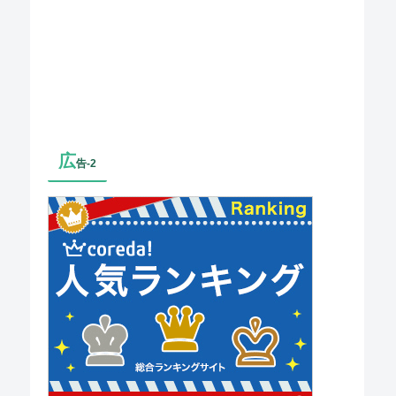
広
告-2