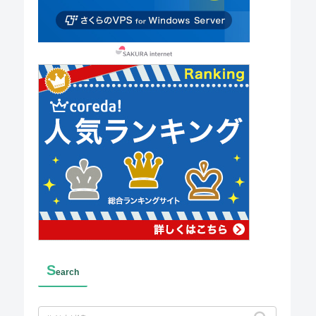
S
earch