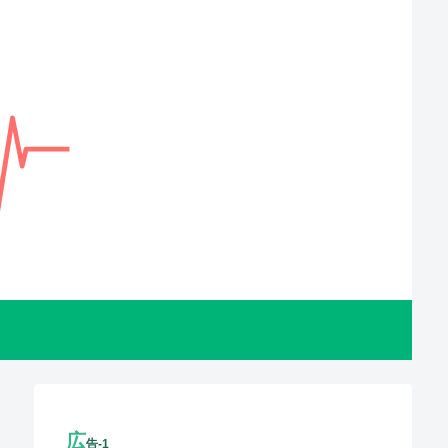
広
告-1