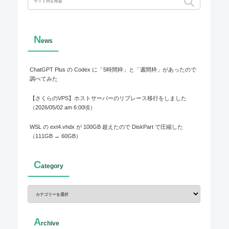
N
ews
ChatGPT Plus の Codex に「5時間枠」と「週間枠」があったので
調べてみた
【さくらのVPS】ホストサーバーのリプレース移行をしました
（2026/05/02 am 6:00頃）
WSL の ext4.vhdx が 100GB 超えたので DiskPart で圧縮した
（111GB → 60GB）
C
ategory
A
rchive