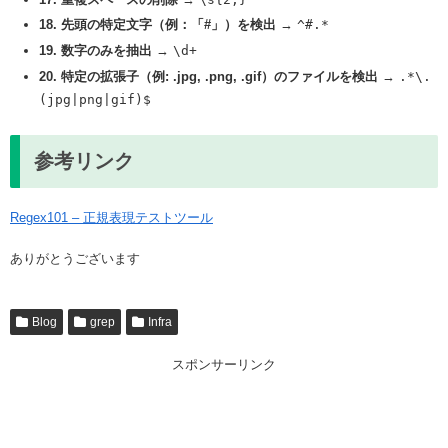
18. 先頭の特定文字（例：「#」）を検出
→
^#.*
19. 数字のみを抽出
→
\d+
20. 特定の拡張子（例: .jpg, .png, .gif）のファイルを検出
→
.*\.
(jpg|png|gif)$
参考リンク
Regex101 – 正規表現テストツール
ありがとうございます
Blog
grep
Infra
スポンサーリンク