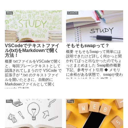
Blog
CentOS
VSCodeでテキストファイ
そもそもswapって？
ル(txt)をMarkdownで開く
概要 そもそもSwapって簡単には
方法！
説明できたけど詳しく何かっと聞
かれてぱっと出なかったのでちょ
概要 txtファイルをVSCodeで開く
っとまとめました Swap動作概要
と、毎回プレーンテキストとして
下記、参考サイト引用 ◆ メモリ
認識されてしまうので VSCode で
に余裕がある状態で、swapが使わ
拡張子が *.txt のテキストファイ
れることはあるか？ 物理メ...
ルを開いたときに、自動的に
Markdownファイルとして開く
vscode 日本語...
Blog
Blog