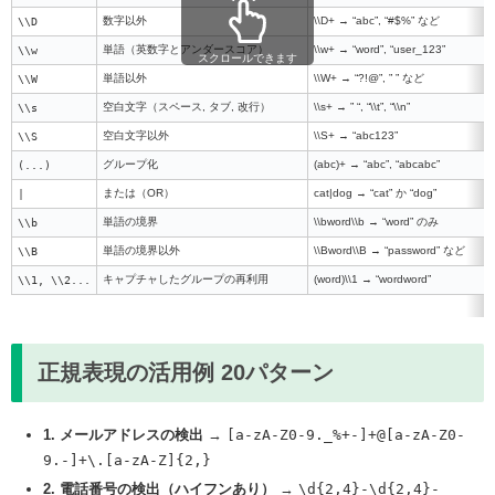
\\D
数字以外
\\D+ → “abc”, “#$%” など
\\w
単語（英数字とアンダースコア）
\\w+ → “word”, “user_123”
スクロールできます
\\W
単語以外
\\W+ → “?!@”, ” ” など
\\s
空白文字（スペース, タブ, 改行）
\\s+ → ” “, “\\t”, “\\n”
\\S
空白文字以外
\\S+ → “abc123”
(...)
グループ化
(abc)+ → “abc”, “abcabc”
|
または（OR）
cat|dog → “cat” か “dog”
\\b
単語の境界
\\bword\\b → “word” のみ
\\B
単語の境界以外
\\Bword\\B → “password” など
\\1, \\2...
キャプチャしたグループの再利用
(word)\\1 → “wordword”
正規表現の活用例 20パターン
1. メールアドレスの検出
→
[a-zA-Z0-9._%+-]+@[a-zA-Z0-
9.-]+\.[a-zA-Z]{2,}
2. 電話番号の検出（ハイフンあり）
→
\d{2,4}-\d{2,4}-