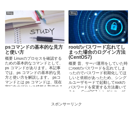
サーバーがクライアント（ブ...
Blog
Blog
psコマンドの基本的な見方
rootのパスワード忘れてし
と使い方
まった場合のログイン方法
(CentOS7)
概要 Linuxのプロセスを確認する
ための基本的なコマンドとして、
概要 昔、サーバ運用をしていた時
ps コマンドがあります。本記事
にrootのパスワードを忘れてしま
では、ps コマンドの基本的な見
ったのでパスワード初期化してほ
方と使い方を解説します。 psコ
しいと依頼があったため、シング
マンドとは ps コマンドは、現在
ルユーザモードで起動してrootの
実行中のプロセス情報を取得する
パスワードを変更する方法書いて
ため...
みた。 CentOS7 シングルユーザ
モードの...
スポンサーリンク