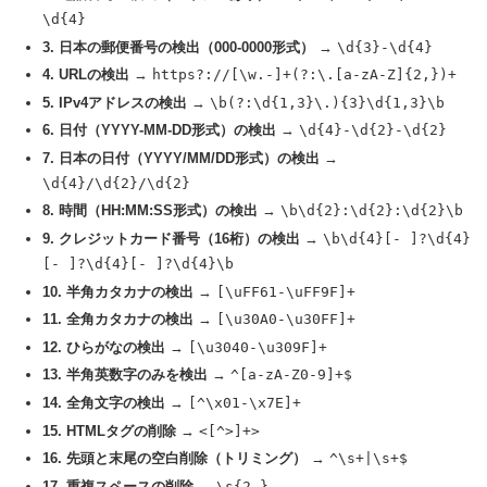
\d{4}
3. 日本の郵便番号の検出（000-0000形式）
→
\d{3}-\d{4}
4. URLの検出
→
https?://[\w.-]+(?:\.[a-zA-Z]{2,})+
5. IPv4アドレスの検出
→
\b(?:\d{1,3}\.){3}\d{1,3}\b
6. 日付（YYYY-MM-DD形式）の検出
→
\d{4}-\d{2}-\d{2}
7. 日本の日付（YYYY/MM/DD形式）の検出
→
\d{4}/\d{2}/\d{2}
8. 時間（HH:MM:SS形式）の検出
→
\b\d{2}:\d{2}:\d{2}\b
9. クレジットカード番号（16桁）の検出
→
\b\d{4}[- ]?\d{4}
[- ]?\d{4}[- ]?\d{4}\b
10. 半角カタカナの検出
→
[\uFF61-\uFF9F]+
11. 全角カタカナの検出
→
[\u30A0-\u30FF]+
12. ひらがなの検出
→
[\u3040-\u309F]+
13. 半角英数字のみを検出
→
^[a-zA-Z0-9]+$
14. 全角文字の検出
→
[^\x01-\x7E]+
15. HTMLタグの削除
→
<[^>]+>
16. 先頭と末尾の空白削除（トリミング）
→
^\s+|\s+$
17. 重複スペースの削除
→
\s{2,}