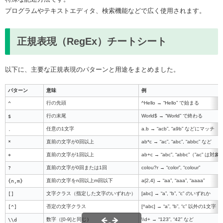
プログラムやテキストエディタ、検索機能などで広く使用されます。
正規表現（RegEx）チートシート
以下に、主要な正規表現のパターンと用途をまとめました。
パターン
意味
例
^
行の先頭
^Hello → “Hello” で始まる
$
行の末尾
World$ → “World” で終わる
.
任意の1文字
a.b → “acb”, “a9b” などにマッチ
*
直前の文字が0回以上
ab*c → “ac”, “abc”, “abbc” など
+
直前の文字が1回以上
ab+c → “abc”, “abbc”（”ac” は対
?
直前の文字が0回または1回
colou?r → “color”, “colour”
{n,m}
直前の文字をn回以上m回以下
a{2,4} → “aa”, “aaa”, “aaaa”
[]
文字クラス（指定した文字のいずれか）
[abc] → “a”, “b”, “c” のいずれか
[^]
否定の文字クラス
[^abc] → “a”, “b”, “c” 以外の1文字
\\d
数字（[0-9]と同じ）
\\d+ → “123”, “42” など