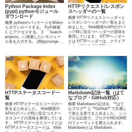
Python Package Index
HTTPリクエスト/レスポン
(pypi) pythonモジュール
スヘッダーの一覧
ダウンロード
概要 HTTPリクエストヘッダーと
レスポンスヘッダーの一覧をまと
概要 pythonのパッケージをWebか
めました。 Web開発やAPIのデバ
らダウンロードする。 PyPi検索
ッグ時に役立つヘッダーの意味を
1. にアクセスする。 2. 「Search
整理しています。 HTTPヘッダー
projects」に検索したいモジュー
とは HTTPヘッダーは、クライア
ル名を入力する。 (例)pymongo ...
ント（ブラウザやAPI）と...
Infra
Blog
HTTPステータスコード一
Markdown記法一覧（はて
覧
なブログ・GitHub対応）
概要 HTTPステータスコードの一
概要 Markdownの記法を、**はて
覧をまとめました。 Web開発や
なブログ** と **GitHub** で共通し
APIのデバッグ時に役立つステー
て使える形でまとめました。 シン
タスコードの意味を整理していま
プルな記述で、ブログやREADME
す。 HTTPステータスコードとは
のフォーマットを整えられます。
HTTPステータスコードは、Web
Markdownとは Markdown...