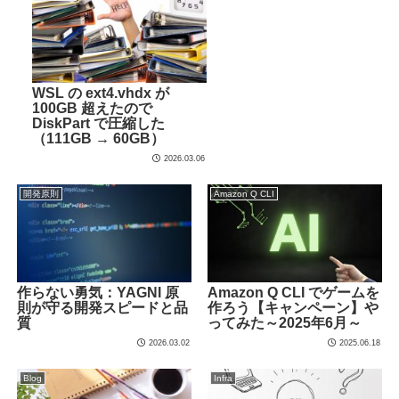
WSL の ext4.vhdx が
100GB 超えたので
DiskPart で圧縮した
（111GB → 60GB）
2026.03.06
開発原則
Amazon Q CLI
作らない勇気：YAGNI 原
Amazon Q CLI でゲームを
則が守る開発スピードと品
作ろう【キャンペーン】や
質
ってみた～2025年6月～
2026.03.02
2025.06.18
Blog
Infra