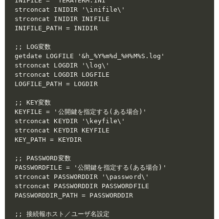
INIFILE = 'TERATERM.INI'

strconcat INIDIR '\inifile\'

strconcat INIDIR INIFILE

INIFILE_PATH = INIDIR

;; LOG変数

getdate LOGFILE '&h_%Y%m%d_%H%M%S.log'

strconcat LOGDIR '\log\'

strconcat LOGDIR LOGFILE

LOGFILE_PATH = LOGDIR

;; KEY変数

KEYFILE = '公開鍵を指定する(ある場合)'

strconcat KEYDIR '\keyfile\'

strconcat KEYDIR KEYFILE

KEY_PATH = KEYDIR

;; PASSWORD変数

PASSWORDFILE = '公開鍵を指定する(ある場合)'

strconcat PASSWORDDIR '\password\'

strconcat PASSWORDDIR PASSWORDFILE

PASSWORDDIR_PATH = PASSWORDDIR

;; 接続報ホスト／ユーザ名設定
