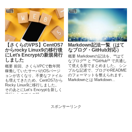
Blog
Blog
【さくらのVPS】CentOS7
Markdown記法一覧（はて
からrocky Linux9の移行後
なブログ・GitHub対応）
にLet’s Encryptの新規発行
概要 Markdownの記法を、**はて
しました
なブログ** と **GitHub** で共通し
て使える形でまとめました。 シン
概要 前回、さくらVPCで数年間
プルな記述で、ブログやREADME
稼働していたサーバのOSバージ
のフォーマットを整えられます。
ョンが古くなり、不要なファイル
Markdownとは Markdown...
も増えてきたため、CentOS7から
Rocky Linux9に移行しました。
そのあとにLet’s Encryptを新しく
発行したのでその時...
スポンサーリンク