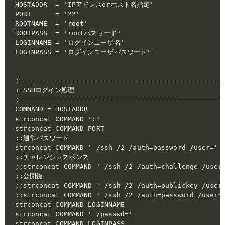
HOSTADDR  = 'IPアドレスorホスト名指定'

PORT      = '22'

ROOTNAME  = 'root'

ROOTPASS  = 'rootパスワード'

LOGINNAME = 'ログインユーザ名'

LOGINPASS = 'ログインユーザパスワード'

;---------------------------------------------------
; SSHログイン処理

;---------------------------------------------------
COMMAND = HOSTADDR

strconcat COMMAND ':'

strconcat COMMAND PORT

;;通常パスワード

strconcat COMMAND ' /ssh /2 /auth=password /user='

;;チャレンジレスポンス

;;strconcat COMMAND ' /ssh /2 /auth=challenge /user=
;;公開鍵

;;strconcat COMMAND ' /ssh /2 /auth=publickey /user=
;;strconcat COMMAND ' /ssh /2 /auth=password /user='
strconcat COMMAND LOGINNAME

strconcat COMMAND ' /passwd='

strconcat COMMAND LOGINPASS
