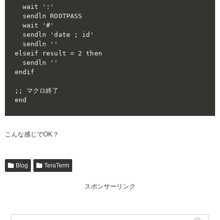
  wait ':'

  sendln ROOTPASS

  wait '#'

  sendln 'date ; id'

  sendln ''

elseif result = 2 then

  sendln ''

endif

;; マクロ終了

end
こんな感じでOK？
Blog
TeraTerm
スポンサーリンク