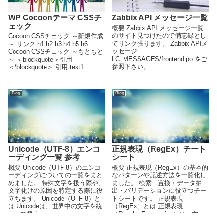
WP Cocoonテーマ CSSチ
Zabbix API メッセージ一覧
ェック
概要 Zabbix API メッセージ一覧
のサイト見つけたので備忘録とし
Cocoon CSSチェック ～新規作成
てリンク張ります。 Zabbix APIメ
～ リンク h1 h2 h3 h4 h5 h6
ッセージ
Cocoon CSSチェック ～もともと
LC_MESSAGES/frontend.po をご
～ ＜blockquote＞引用
参照下さい。
＜/blockquote＞ 引用 test1 ...
Blog
Blog
Unicode（UTF-8）エンコ
正規表現（RegEx）チート
ーディング一覧 参考
シート
概要 Unicode（UTF-8）のエンコ
概要 正規表現（RegEx）の基本的
ーディングについての一覧をまと
なパターンや記述方法を一覧化し
めました。 特殊文字を扱う際や、
ました。 検索・置換・データ抽
文字化けの原因を特定する際に役
出・バリデーションに役立つチー
立ちます。 Unicode（UTF-8）と
トシートです。 正規表現
は Unicodeは、世界中の文字を統
（RegEx）とは 正規表現
一して扱う...
（Regular Expression）は、文...