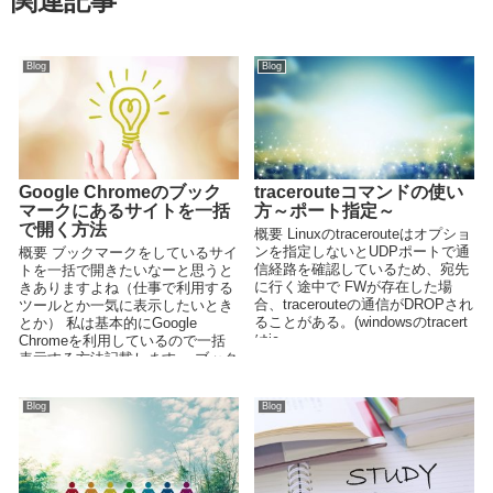
関連記事
Blog
Blog
Google Chromeのブック
tracerouteコマンドの使い
マークにあるサイトを一括
方～ポート指定～
で開く方法
概要 Linuxのtracerouteはオプショ
ンを指定しないとUDPポートで通
概要 ブックマークをしているサイ
信経路を確認しているため、宛先
トを一括で開きたいなーと思うと
に行く途中で FWが存在した場
きありますよね（仕事で利用する
合、tracerouteの通信がDROPされ
ツールとか一気に表示したいとき
ることがある。(windowsのtracert
とか） 私は基本的にGoogle
はic...
Chromeを利用しているので一括
表示する方法記載します。 ブック
マークを...
Blog
Blog