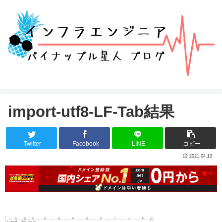
import-utf8-LF-Tab結果
Twitter
Facebook
LINE
コピー
2021.04.13