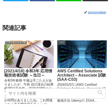
personalwp
関連記事
応用情報技術者試験
AWS
[2021/4/18] 令和3年 応用情
AWS Certified Solutions
報技術者試験 ～当日～
Architect – Associate 試験
(SAA-C03)
令和3年春期 午後は手ごたえがあ
りましたが、午前 自己採点の結果
2024/01/07にAWS Certified
46/80で不合格... 前回(47/80)より
Solutions Architect - Associate 試
下がりました。 完全に過去問見た
験 (SAA-C03) 受験してきまし
ことあるのに答えを覚えてないの
た。 受験者スコア: 825 合格！ #
が何問かありましたね。これ間違
勉強方法 Udemyの【SAA...
えなく過去問練習不足！ いつ...