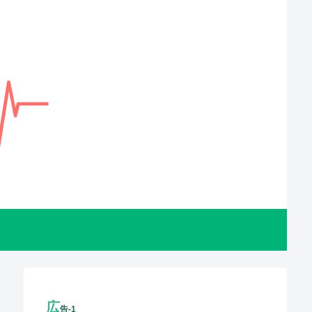
広
告-1