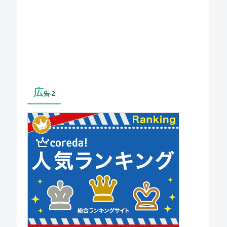
広
告-2