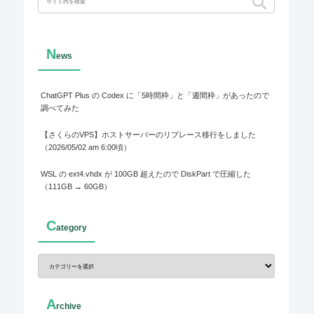
N
ews
ChatGPT Plus の Codex に「5時間枠」と「週間枠」があったので
調べてみた
【さくらのVPS】ホストサーバーのリプレース移行をしました
（2026/05/02 am 6:00頃）
WSL の ext4.vhdx が 100GB 超えたので DiskPart で圧縮した
（111GB → 60GB）
C
ategory
A
rchive