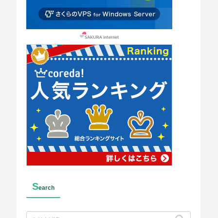
S
earch