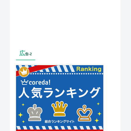
広
告-2