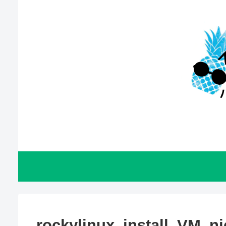
rockylinux_install_VM_ni