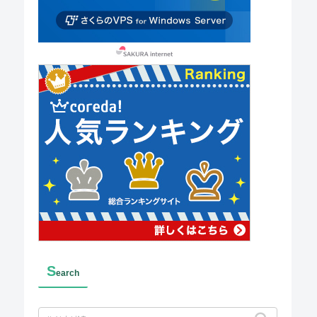
S
earch