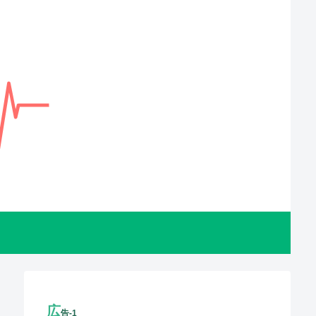
広
告-1