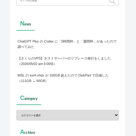
N
ews
ChatGPT Plus の Codex に「5時間枠」と「週間枠」があったので
調べてみた
【さくらのVPS】ホストサーバーのリプレース移行をしました
（2026/05/02 am 6:00頃）
WSL の ext4.vhdx が 100GB 超えたので DiskPart で圧縮した
（111GB → 60GB）
C
ategory
A
rchive