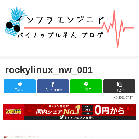
rockylinux_nw_001
Twitter
Facebook
LINE
コピー
2021.07.17