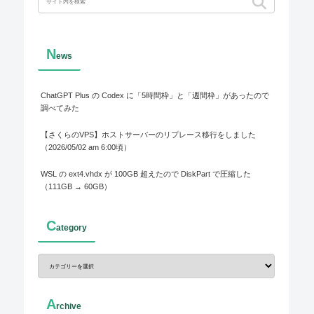
N
ews
ChatGPT Plus の Codex に「5時間枠」と「週間枠」があったので
調べてみた
【さくらのVPS】ホストサーバーのリプレース移行をしました
（2026/05/02 am 6:00頃）
WSL の ext4.vhdx が 100GB 超えたので DiskPart で圧縮した
（111GB → 60GB）
C
ategory
A
rchive