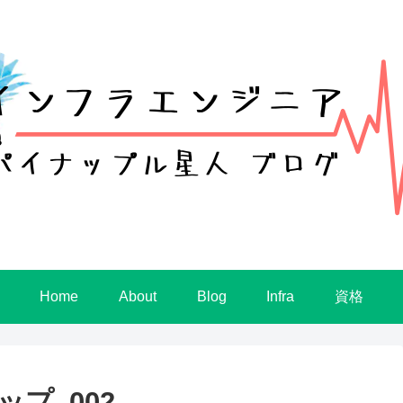
Home
About
Blog
Infra
資格
ップ_002