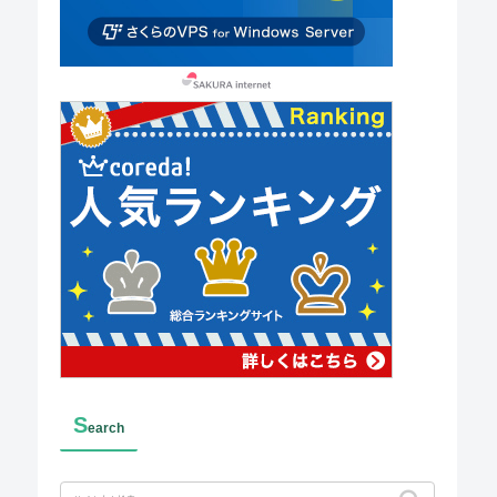
S
earch