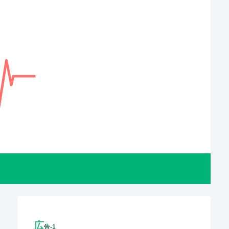
広
告-1