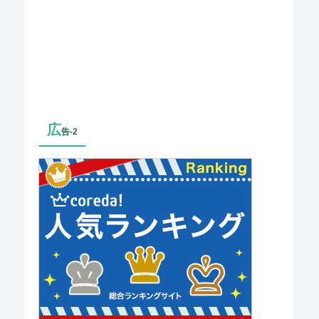
広
告-2