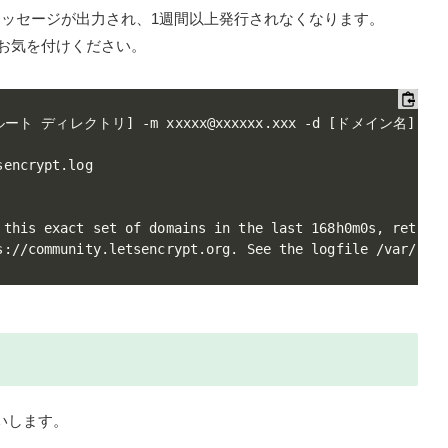
メッセージが出力され、1週間以上発行されなくなります。
お気を付けください。
ルート ディレクトリ] -m xxxxx@xxxxxx.xxx -d [ドメイン名] -n --
encrypt.log

 this exact set of domains in the last 168h0m0s, retry a
いします。