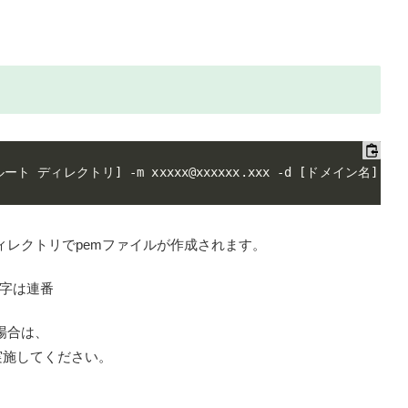
レクトリでpemファイルが作成されます。
 ※数字は連番
たい場合は、
 を消して実施してください。