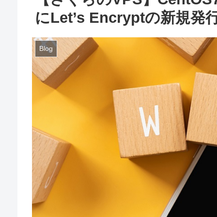
にLet’s Encryptの新
Blog