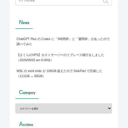
N
ews
ChatGPT Plus の Codex に「5時間枠」と「週間枠」があったので
調べてみた
【さくらのVPS】ホストサーバーのリプレース移行をしました
（2026/05/02 am 6:00頃）
WSL の ext4.vhdx が 100GB 超えたので DiskPart で圧縮した
（111GB → 60GB）
C
ategory
A
rchive