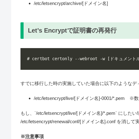
/etc/letsencrypt/archive/[ドメイン名]
Let’s Encryptで証明書の再発行
すでに移行した時の実施していた場合に以下のようなディ
/etc/letsencrypt/live/[ドメイン名]-0001/*.pem
もし、`/etc/letsencrypt/live/[ドメイン名]/*.pem` にし
/etc/letsencrypt/renewal/conf/[ドメイン名].conf
※注意事項