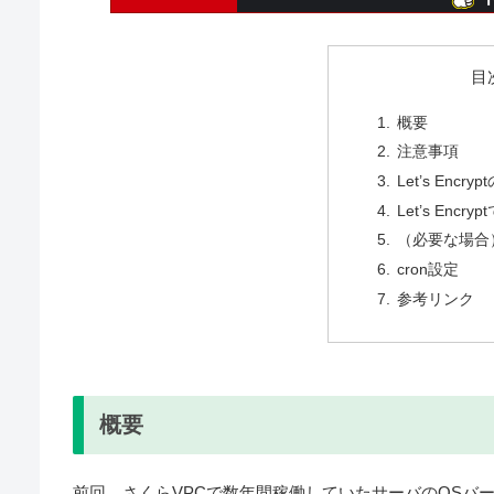
目
概要
注意事項
Let’s En
Let’s Enc
（必要な場合）
cron設定
参考リンク
概要
前回、さくらVPCで数年間稼働していたサーバのOSバ