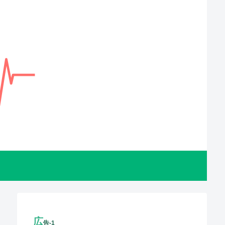
広
告-1