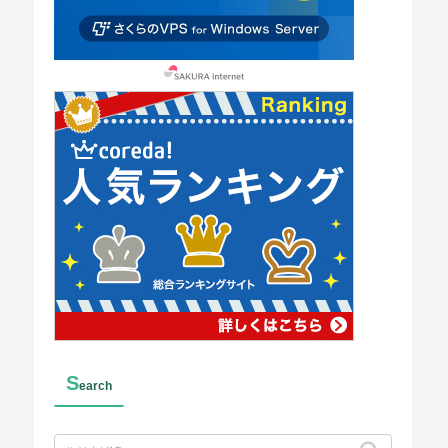
S
earch