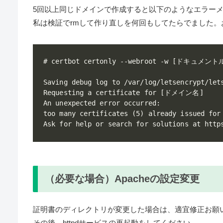
5回以上同じドメインで作成すると以下のようなエラー
私は検証でrmして作り直しを何回もしてたらでました。
# certbot certonly --webroot -w [ドキュメント
Saving debug log to /var/log/letsencrypt/lets
Requesting a certificate for [ドメイン名]

An unexpected error occurred:

too many certificates (5) already issued for
（必要な場合）Apacheの設定変更
証明書のディレクトリが変更した場合は、適宜修正お願
その後、httpdサービスの再起動をしてください。