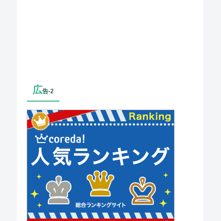
広
告-2