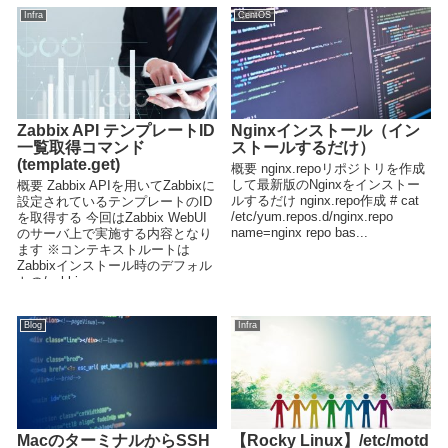
Infra
CentOS
Zabbix API テンプレートID
Nginxインストール（イン
一覧取得コマンド
ストールするだけ）
(template.get)
概要 nginx.repoリポジトリを作成
して最新版のNginxをインストー
概要 Zabbix APIを用いてZabbixに
ルするだけ nginx.repo作成 # cat
設定されているテンプレートのID
/etc/yum.repos.d/nginx.repo
を取得する 今回はZabbix WebUI
name=nginx repo bas...
のサーバ上で実施する内容となり
ます ※コンテキストルートは
Zabbixインストール時のデフォル
トの/zabbix...
Blog
Infra
MacのターミナルからSSH
【Rocky Linux】/etc/motd