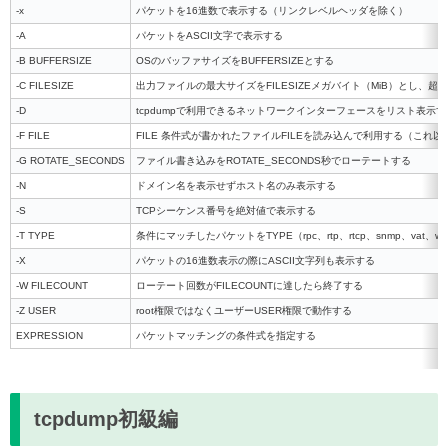
-x
パケットを16進数で表示する（リンクレベルヘッダを除く）
-A
パケットをASCII文字で表示する
-B BUFFERSIZE
OSのバッファサイズをBUFFERSIZEとする
-C FILESIZE
出力ファイルの最大サイズをFILESIZEメガバイト（MiB）とし、
-D
tcpdumpで利用できるネットワークインターフェースをリスト表示す
-F FILE
FILE 条件式が書かれたファイルFILEを読み込んで利用する（これ
-G ROTATE_SECONDS
ファイル書き込みをROTATE_SECONDS秒でローテートする
-N
ドメイン名を表示せずホスト名のみ表示する
-S
TCPシーケンス番号を絶対値で表示する
-T TYPE
条件にマッチしたパケットをTYPE（rpc、rtp、rtcp、snmp、va
-X
パケットの16進数表示の際にASCII文字列も表示する
-W FILECOUNT
ローテート回数がFILECOUNTに達したら終了する
-Z USER
root権限ではなくユーザーUSER権限で動作する
EXPRESSION
パケットマッチングの条件式を指定する
tcpdump初級編