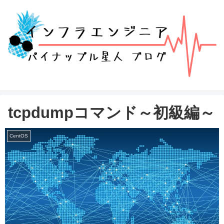
tcpdumpコマンド～初級編～
CentOS