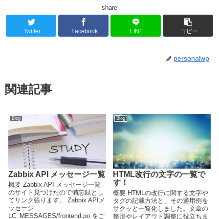
share
Twitter
Facebook
LINE
コピー
personalwp
関連記事
Blog
Blog
Zabbix API メッセージ一覧
HTML改行の文字の一覧で
す！
概要 Zabbix API メッセージ一覧
のサイト見つけたので備忘録とし
概要 HTMLの改行に関する文字や
てリンク張ります。 Zabbix APIメ
タグの記載方法と、その適用例を
ッセージ
サクッと一覧化しました。文章の
LC_MESSAGES/frontend.po をご
整形やレイアウト調整に役立ちま