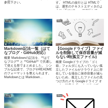
参照下さい。
す。 HTMLの改行とは HTMLで
は、通常のテキストエディタのよ
うに「Enterキー」で改行して
も、ブラ...
Blog
Blog
Markdown記法一覧（はて
【Googleドライブ】ファイ
なブログ・GitHub対応）
ルを削除して保存容量が減
らない時(孤立ファイル)
概要 Markdownの記法を、**はて
なブログ** と **GitHub** で共通し
概要 Googleドライブの「ゴミ
て使える形でまとめました。 シン
箱」フォルダにも入っていない孤
プルな記述で、ブログやREADME
立したファイルがクラウド上に存
のフォーマットを整えられます。
在している場合に保存容量が減ら
Markdownとは Markdown...
ないため、孤立したファイルの見
つけ方のメモ Googleドライブ オ
ーナー検索 1. Googleドライブ...
Blog
Blog