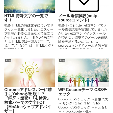
HTML特殊文字の一覧で
メール送信試験(smtp-
す！
sourceコマンド)
概要 HTMLの特殊文字についてサ
概要 いつもはtelnetコマンドでメ
クッと一覧化しました。エスケー
ール送信試験を実施していました
プ処理が必要な場面などで役立つ
が、telnetコマンドインストール
かもしれません。 HTML特殊文字
ができない環境でのメール送信試
とは HTMLでは一部の文字（``,
験を実施するために、smtp-
`&`, `"`, `'` など）は、HTMLタグと
sourceコマンドでメール送信を実
誤認識される...
施する。 前提条件 自サーバで
po...
Blog
Blog
Chromeアドレスバーに勝
WP Cocoonテーマ CSSチ
手にYahooが出現！？
ェック
『螳牙・讀懃ｴ「を検索』
Cocoon CSSチェック ～新規作成
検索バーでの文字化け
～ リンク h1 h2 h3 h4 h5 h6
【McAfeeウェブアドバイ
Cocoon CSSチェック ～もともと
ザー】
～ ＜blockquote＞引用