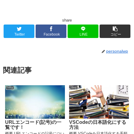
share
Twitter
Facebook
LINE
コピー
personalwp
関連記事
Infra
Blog
URLエンコード(記号)の一
VSCodeの日本語化にする
覧です！
方法
概要 URLエンコードの記号につい
概要 VSCodeを日本語化する手順