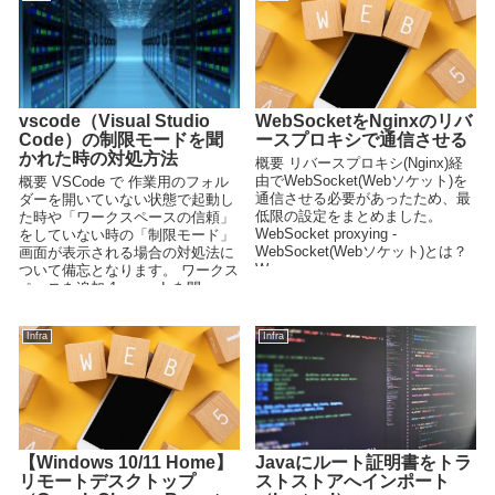
vscode（Visual Studio
WebSocketをNginxのリバ
Code）の制限モードを聞
ースプロキシで通信させる
かれた時の対処方法
概要 リバースプロキシ(Nginx)経
由でWebSocket(Webソケット)を
概要 VSCode で 作業用のフォル
通信させる必要があったため、最
ダーを開いていない状態で起動し
低限の設定をまとめました。
た時や「ワークスペースの信頼」
WebSocket proxying -
をしていない時の「制限モード」
WebSocket(Webソケット)とは？
画面が表示される場合の対処法に
W...
ついて備忘となります。 ワークス
ペースを追加 1. vscodeを開...
Infra
Infra
【Windows 10/11 Home】
Javaにルート証明書をトラ
リモートデスクトップ
ストストアへインポート