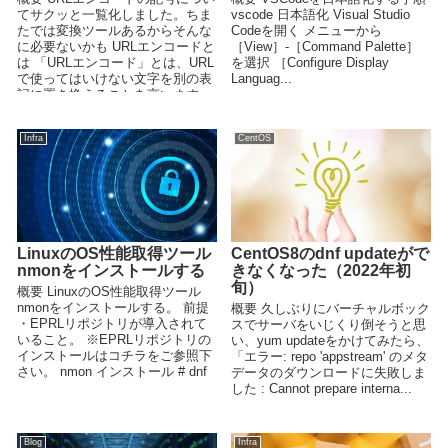
てサクッと一覧化しました。ちま
vscode 日本語化 Visual Studio
たでは変換ツールあるからそんな
Codeを開く メニューから
に必要ないかも URLエンコードと
［View］-［Command Palette］
は 「URLエンコード」とは、URL
を選択 ［Configure Display
で使ってはいけない文字を別の表
Languag...
記に置き換えることを言います
UR...
Infra
CentOS
LinuxのOS性能取得ツール
CentOS8のdnf updateがで
nmonをインストールする
きなくなった（2022年初
旬）
概要 LinuxのOS性能取得ツール
nmonをインストールする。 前提
概要 久しぶりにバーチャルボック
・EPRLリポジトリが導入されて
スでサーバをいじくり倒そうと思
いること。 ※EPRLリポジトリの
い、yum updateをかけてみたら、
インストールはコチラをご参照下
「エラー: repo 'appstream' のメタ
さい。 nmon インストール # dnf
データのダウンロードに失敗しま
-...
した : Cannot prepare interna...
Blog
Infra