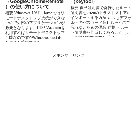
（GoogleChromeRemote
（keytool）
）の使い方について
概要 自己証明書で発行したルート
証明書をJavaのトラストストアに
概要 Windows 10/11 Homeではリ
インポートする方法 いつもデフォ
モートデスクトップ接続ができな
ルトのパスワード忘れちゃうので
いので外部のアプリケーションが
忘れないための備忘 前提 ・ルー
必要となります。RDP Wrapperを
ト証明書を作成してあること（こ
利用すればリモートデスクトップ
こではcacert.pem） ※ja...
可能なのですがWIndows update
が走ると接続できな...
スポンサーリンク