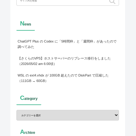
N
ews
ChatGPT Plus の Codex に「5時間枠」と「週間枠」があったので
調べてみた
【さくらのVPS】ホストサーバーのリプレース移行をしました
（2026/05/02 am 6:00頃）
WSL の ext4.vhdx が 100GB 超えたので DiskPart で圧縮した
（111GB → 60GB）
C
ategory
A
rchive