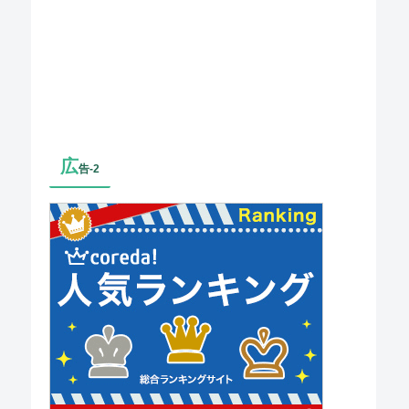
広
告-2