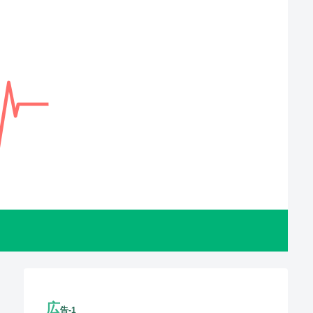
広
告-1