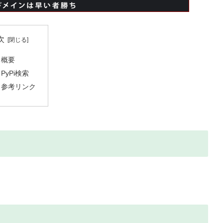
次
概要
PyPi検索
参考リンク