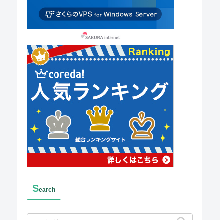
S
earch