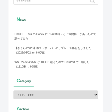
N
ews
ChatGPT Plus の Codex に「5時間枠」と「週間枠」があったので
調べてみた
【さくらのVPS】ホストサーバーのリプレース移行をしました
（2026/05/02 am 6:00頃）
WSL の ext4.vhdx が 100GB 超えたので DiskPart で圧縮した
（111GB → 60GB）
C
ategory
A
rchive