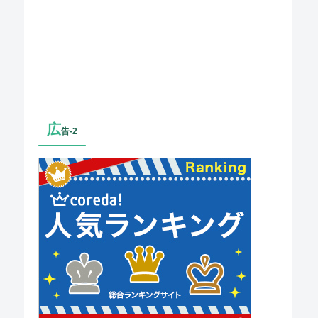
広
告-2