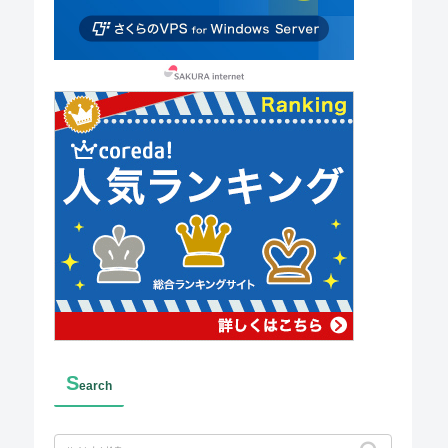
S
earch