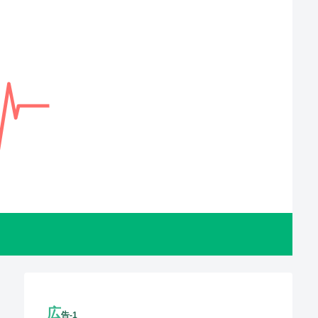
広
告-1