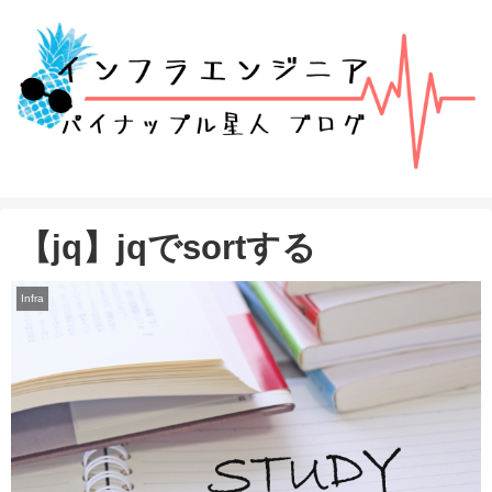
【jq】jqでsortする
Infra