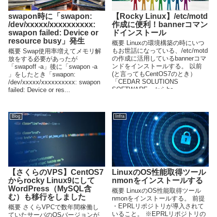
swapon時に「swapon:
【Rocky Linux】/etc/motd
/dev/xxxxx/xxxxxxxxxx:
作成に便利！bannerコマン
swapon failed: Device or
ドインストール
resource busy」発生
概要 Linuxの環境構築の時にいつ
もお世話になっている、/etc/motd
概要 Swap使用率増えてメモリ解
の作成に活用しているbannerコマ
放をする必要があったが
ンドをインストールする。 以前
「swapoff -a」後に「swapon -a
(と言ってもCentOS7のとき）
」をしたとき「swapon:
「CEDAR SOLUTIONS
/dev/xxxxx/xxxxxxxxxx: swapon
SOFTWARE」からba...
failed: Device or res...
Blog
Infra
【さくらのVPS】CentOS7
LinuxのOS性能取得ツール
からrocky Linux9にして
nmonをインストールする
WordPress（MySQL含
概要 LinuxのOS性能取得ツール
む）も移行をしました
nmonをインストールする。 前提
・EPRLリポジトリが導入されて
概要 さくらVPCで数年間稼働し
いること。 ※EPRLリポジトリの
ていたサーバのOSバージョンが