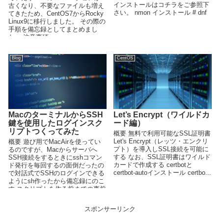
インストールはコチラをご参照下
古くなり、不要なファイルも増え
さい。 nmon インストール # dnf
てきたため、CentOS7からRocky
-...
Linux9に移行しました。 その際の
手順を備忘録としてまとめまし
た。 注意事項 ...
Blog
CentOS
MacのターミナルからSSH
Let’s Encrypt（ワイルドカ
鍵を使用したログインスク
ード編）
リプトつくってみた
概要 無料で利用可能なSSL証明書
Let's Encrypt（レッツ・エンクリ
概要 遊び用でMacAirを使ってい
プト）を導入しSSL接続を可能に
るのですが、Macからサーバへ
する なお、SSL証明書はワイルド
SSH接続をするときにsshコマン
カードで作成する certbotと
ド発行を毎回するの面倒だったの
certbot-autoインストール certbo...
で対話式でSSHのログインできる
ようにsh作ったから備忘録にのこ
す スクリプトを作る前までの事前
作業 ...
スポンサーリンク