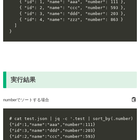
    { "id": 1, "name": "aaa", "number": 111 },

    { "id": 2, "name": "ccc", "number": 593 },

    { "id": 3, "name": "ddd", "number": 203 },

    { "id": 4, "name": "zzz", "number": 863 }

  ]

実行結果
numberでソートする場合
# cat test.json | jq -c '.test | sort_by(.number) | 
{"id":1,"name":"aaa","number":111}

{"id":3,"name":"ddd","number":203}

{"id":2,"name":"ccc","number":593}
