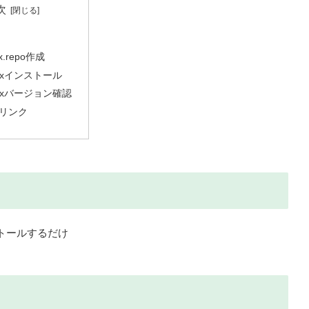
次
nx.repo作成
inxインストール
inxバージョン確認
リンク
ンストールするだけ