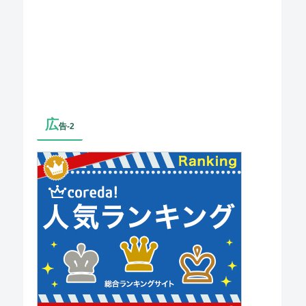
広
告-2