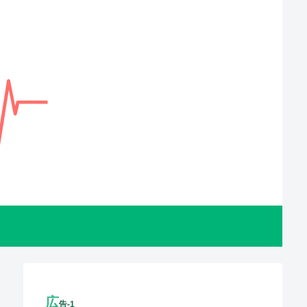
広
告-1