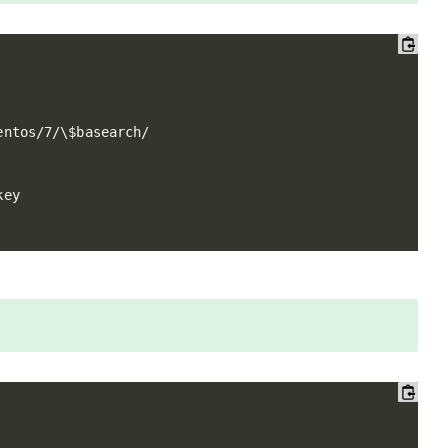
ntos/7/\$basearch/

ey
