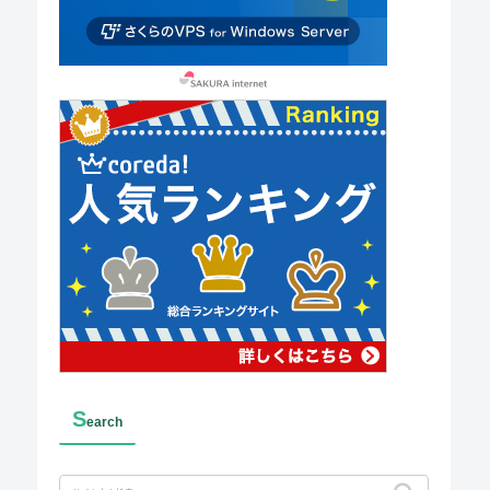
S
earch