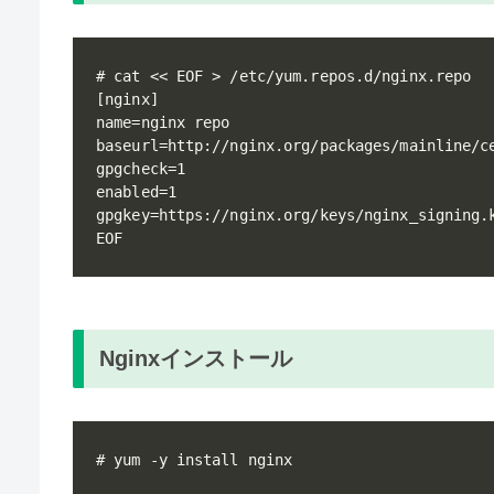
# cat << EOF > /etc/yum.repos.d/nginx.repo

[nginx]

name=nginx repo

baseurl=http://nginx.org/packages/mainline/ce
gpgcheck=1

enabled=1

gpgkey=https://nginx.org/keys/nginx_signing.k
Nginxインストール