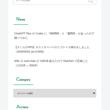
N
ews
ChatGPT Plus の Codex に「5時間枠」と「週間枠」があったので
調べてみた
【さくらのVPS】ホストサーバーのリプレース移行をしました
（2026/05/02 am 6:00頃）
WSL の ext4.vhdx が 100GB 超えたので DiskPart で圧縮した
（111GB → 60GB）
C
ategory
A
rchive