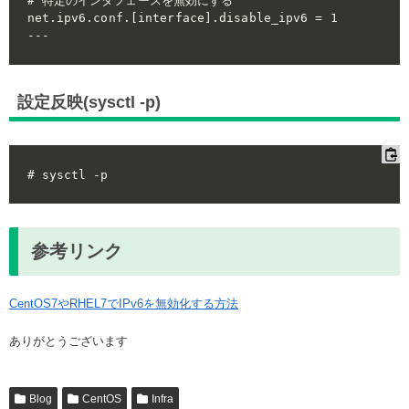
# 特定のインタフェースを無効にする

net.ipv6.conf.[interface].disable_ipv6 = 1

設定反映(sysctl -p)
参考リンク
CentOS7やRHEL7でIPv6を無効化する方法
ありがとうございます
Blog
CentOS
Infra