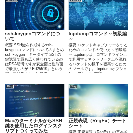
ssh-keygenコマンドにつ
tcpdumpコマンド～初級編
いて
～
概要 SSH鍵を作成するssh-
概要 パケットキャプチャーをする
keygenコマンドについてのまとめ
ためのコマンドの使い方～初級編
ssh-keygen キータイプ SSHの
～ tcpdumpは、コマンドライン上
鍵認証で最も広く使われているの
で利用するネットワーク上を流れ
はRSA暗号ですが安全面と性能面
るパケットの様子を観察するため
で最強なのが「Ed25519」という
のツールです。 tcpdumpオプショ
アルゴリズムらしいです。...
ン オプション 内容...
Blog
Blog
MacのターミナルからSSH
正規表現（RegEx）チート
鍵を使用したログインスク
シート
リプトつくってみた
概要 正規表現（RegEx）の基本的