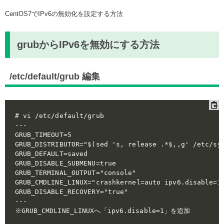
CentOS7でIPv6の無効化を設定する方法
grubからIPv6を無効にする方法
/etc/default/grub 編集
# vi /etc/default/grub

---

GRUB_TIMEOUT=5

GRUB_DISTRIBUTOR="$(sed 's, release .*$,,g' /etc/sys
GRUB_DEFAULT=saved

GRUB_DISABLE_SUBMENU=true

GRUB_TERMINAL_OUTPUT="console"

GRUB_CMDLINE_LINUX="crashkernel=auto ipv6.disable=1 
GRUB_DISABLE_RECOVERY="true"

---
