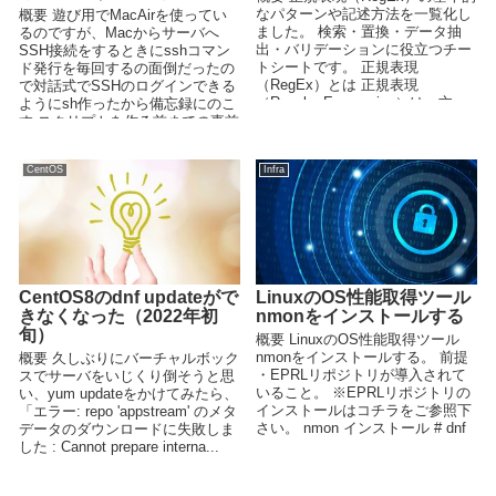
なパターンや記述方法を一覧化し
概要 遊び用でMacAirを使ってい
ました。 検索・置換・データ抽
るのですが、Macからサーバへ
出・バリデーションに役立つチー
SSH接続をするときにsshコマン
トシートです。 正規表現
ド発行を毎回するの面倒だったの
（RegEx）とは 正規表現
で対話式でSSHのログインできる
（Regular Expression）は、文...
ようにsh作ったから備忘録にのこ
す スクリプトを作る前までの事前
作業 ...
CentOS
Infra
CentOS8のdnf updateがで
LinuxのOS性能取得ツール
きなくなった（2022年初
nmonをインストールする
旬）
概要 LinuxのOS性能取得ツール
nmonをインストールする。 前提
概要 久しぶりにバーチャルボック
・EPRLリポジトリが導入されて
スでサーバをいじくり倒そうと思
いること。 ※EPRLリポジトリの
い、yum updateをかけてみたら、
インストールはコチラをご参照下
「エラー: repo 'appstream' のメタ
さい。 nmon インストール # dnf
データのダウンロードに失敗しま
-...
した : Cannot prepare interna...