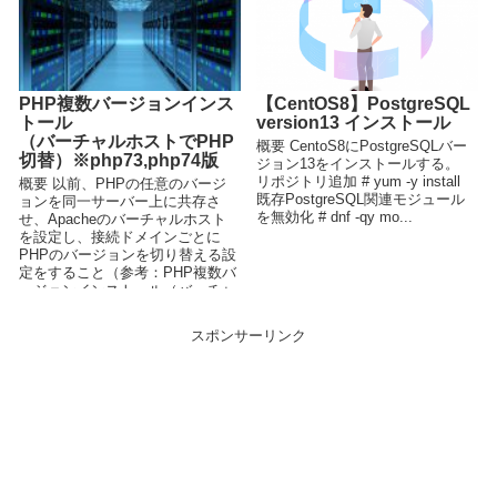
PHP複数バージョンインス
【CentOS8】PostgreSQL
トール
version13 インストール
（バーチャルホストでPHP
概要 CentoS8にPostgreSQLバー
切替）※php73,php74版
ジョン13をインストールする。
リポジトリ追加 # yum -y install
概要 以前、PHPの任意のバージ
既存PostgreSQL関連モジュール
ョンを同一サーバー上に共存さ
を無効化 # dnf -qy mo...
せ、Apacheのバーチャルホスト
を設定し、接続ドメインごとに
PHPのバージョンを切り替える設
定をすること（参考：PHP複数バ
ージョンインストール（バーチャ
ルホストでPHP切替）...
スポンサーリンク