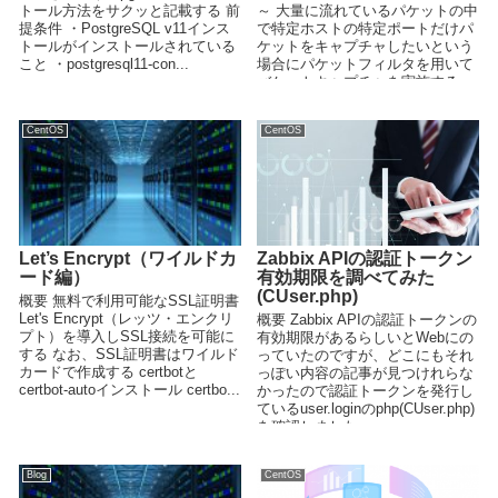
トール方法をサクッと記載する 前
～ 大量に流れているパケットの中
提条件 ・PostgreSQL v11インス
で特定ホストの特定ポートだけパ
トールがインストールされている
ケットをキャプチャしたいという
こと ・postgresql11-con...
場合にパケットフィルタを用いて
バケットキャプチャを実施する。
tcpdump 条...
CentOS
CentOS
Let’s Encrypt（ワイルドカ
Zabbix APIの認証トークン
ード編）
有効期限を調べてみた
(CUser.php)
概要 無料で利用可能なSSL証明書
Let's Encrypt（レッツ・エンクリ
概要 Zabbix APIの認証トークンの
プト）を導入しSSL接続を可能に
有効期限があるらしいとWebにの
する なお、SSL証明書はワイルド
っていたのですが、どこにもそれ
カードで作成する certbotと
っぽい内容の記事が見つけれらな
certbot-autoインストール certbo...
かったので認証トークンを発行し
ているuser.loginのphp(CUser.php)
を確認しました。 ...
Blog
CentOS