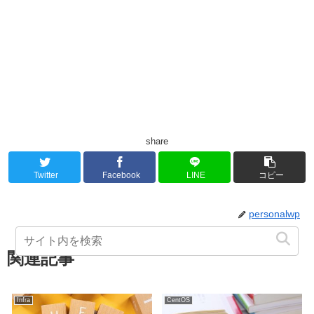
share
Twitter
Facebook
LINE
コピー
personalwp
関連記事
Infra
CentOS