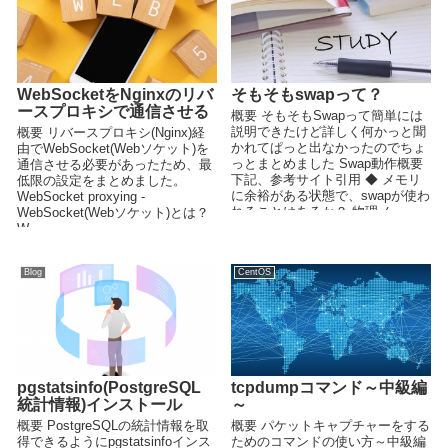
WebSocketをNginxのリバ
そもそもswapって？
ースプロキシで通信させる
概要 そもそもSwapって簡単には
説明できたけど詳しく何かっと聞
概要 リバースプロキシ(Nginx)経
かれてぱっと出なかったのでちょ
由でWebSocket(Webソケット)を
っとまとめました Swap動作概要
通信させる必要があったため、最
下記、参考サイト引用 ◆ メモリ
低限の設定をまとめました。
に余裕がある状態で、swapが使わ
WebSocket proxying -
れることはあるか？ 物理メ...
WebSocket(Webソケット)とは？
W...
Blog
CentOS
pgstatsinfo(PostgreSQL
tcpdumpコマンド～中級編
統計情報)インストール
～
概要 PostgreSQLの統計情報を取
概要 パケットキャプチャーをする
得できるようにpgstatsinfoインス
ためのコマンドの使い方～中級編